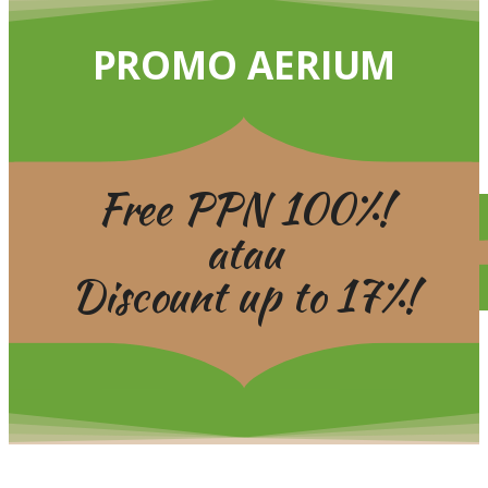
PROMO AERIUM
Free PPN 100%!
atau
Discount up to 17%!