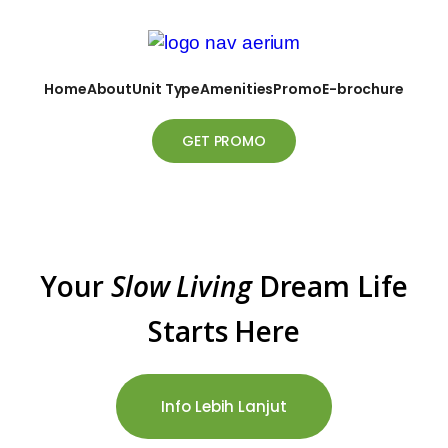
Home
About
Unit Type
Amenities
Promo
E-brochure
GET PROMO
Your
Slow Living
Dream Life
Starts Here
Info Lebih Lanjut