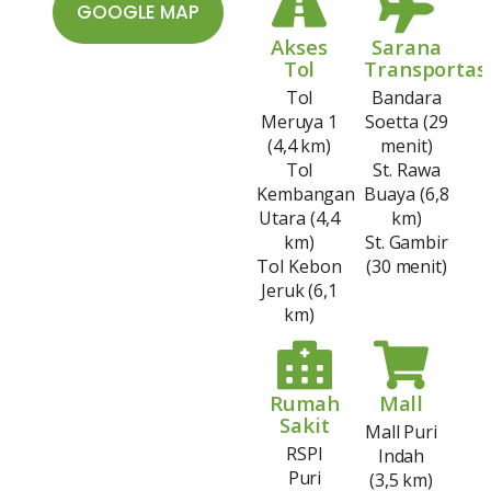
GOOGLE MAP
Akses
Sarana
Tol
Transportas
Tol
Bandara
Meruya 1
Soetta (29
(4,4 km)
menit)
Tol
St. Rawa
Kembangan
Buaya (6,8
Utara (4,4
km)
km)
St. Gambir
Tol Kebon
(30 menit)
Jeruk (6,1
km)
Rumah
Mall
Sakit
Mall Puri
RSPI
Indah
Puri
(3,5 km)