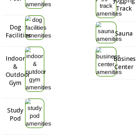
Jogging
Track
Dog
Sauna
Facilities​
Indoor
Busines
&
Center
Outdoor
Gym
Study
Pod