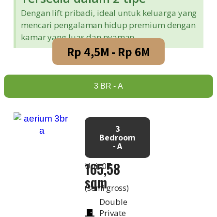
Dengan lift pribadi, ideal untuk keluarga yang
mencari pengalaman hidup premium dengan
kamar yang luas dan nyaman
Rp 4,5M - Rp 6M
3 BR - A
3
Bedroom
- A
165,58
Unit 07
sqm
(semi gross)
Double
Private