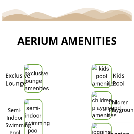
AERIUM AMENITIES
Exclusive
Kids
Lounge
Pool
Children
Playgroun
Semi-
Indoor
Swimming
Pool​